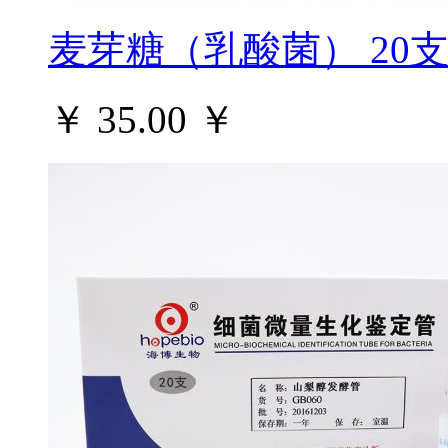
麦芽糖（乳酸菌） 20支
￥ 35.00
￥