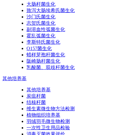
大肠杆菌生化
致泻大肠埃希氏菌生化
沙门氏菌生化
志贺氏菌生化
副溶血性弧菌生化
霍乱弧菌生化
李斯特氏菌生化
O157菌生化
蜡样芽孢杆菌生化
阪崎肠杆菌生化
乳酸菌、双歧杆菌生化
其他培养基
其他培养基
炭疽杆菌
结核杆菌
维生素微生物方法检测
植物组织培养基
羽绒羽毛微生物检测
一次性卫生用品检验
消毒灭菌效果评价