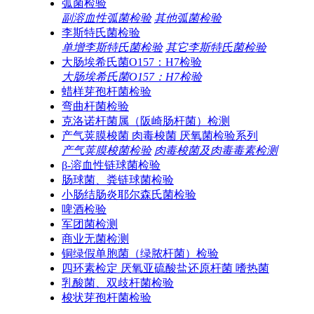
弧菌检验
副溶血性弧菌检验
其他弧菌检验
李斯特氏菌检验
单增李斯特氏菌检验
其它李斯特氏菌检验
大肠埃希氏菌O157：H7检验
大肠埃希氏菌O157：H7检验
蜡样芽孢杆菌检验
弯曲杆菌检验
克洛诺杆菌属（阪崎肠杆菌）检测
产气荚膜梭菌 肉毒梭菌 厌氧菌检验系列
产气荚膜梭菌检验
肉毒梭菌及肉毒毒素检测
β-溶血性链球菌检验
肠球菌、粪链球菌检验
小肠结肠炎耶尔森氏菌检验
啤酒检验
军团菌检测
商业无菌检测
铜绿假单胞菌（绿脓杆菌）检验
四环素检定 厌氧亚硫酸盐还原杆菌 嗜热菌
乳酸菌、双歧杆菌检验
梭状芽孢杆菌检验