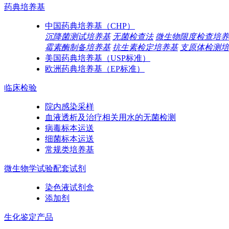
药典培养基
中国药典培养基（CHP）
沉降菌测试培养基
无菌检查法
微生物限度检查培养
霉素酶制备培养基
抗生素检定培养基
支原体检测培
美国药典培养基（USP标准）
欧洲药典培养基（EP标准）
临床检验
院内感染采样
血液透析及治疗相关用水的无菌检测
病毒标本运送
细菌标本运送
常规类培养基
微生物学试验配套试剂
染色液试剂盒
添加剂
生化鉴定产品