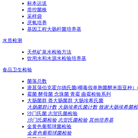
标本运送
质控菌株
采样袋
厌氧培养
基因工程大肠杆菌培养基
水质检测
天然矿泉水检验方法
饮用水和水源水检验培养基
食品卫生检验
菌落总数
唐菖蒲伯克霍尔德氏菌(椰毒假单胞菌酵米面亚种）
霉菌 酵母菌 念珠菌 青霉 曲霉检验系列
大肠菌群 粪大肠菌群 大肠埃希氏菌
大肠菌群计数
大肠埃希氏菌计数
致谢大肠埃希菌检
沙门氏菌 志贺氏菌检验
沙门氏菌检验
志贺氏菌检验
其他培养基
金黄色葡萄球菌检验
金黄色葡萄球菌检验