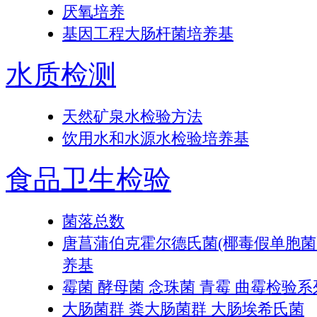
厌氧培养
基因工程大肠杆菌培养基
水质检测
天然矿泉水检验方法
饮用水和水源水检验培养基
食品卫生检验
菌落总数
唐菖蒲伯克霍尔德氏菌(椰毒假单胞
养基
霉菌 酵母菌 念珠菌 青霉 曲霉检验系
大肠菌群 粪大肠菌群 大肠埃希氏菌