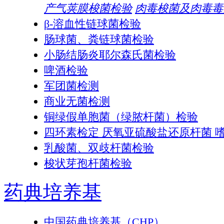
产气荚膜梭菌检验
肉毒梭菌及肉毒毒
β-溶血性链球菌检验
肠球菌、粪链球菌检验
小肠结肠炎耶尔森氏菌检验
啤酒检验
军团菌检测
商业无菌检测
铜绿假单胞菌（绿脓杆菌）检验
四环素检定 厌氧亚硫酸盐还原杆菌 
乳酸菌、双歧杆菌检验
梭状芽孢杆菌检验
药典培养基
中国药典培养基（CHP）