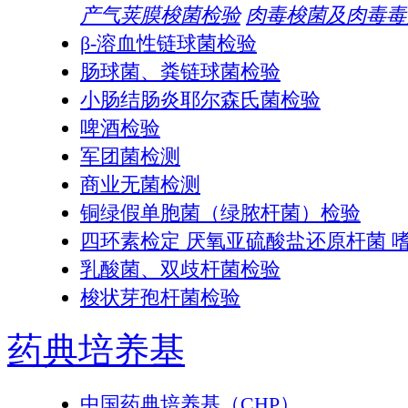
产气荚膜梭菌检验
肉毒梭菌及肉毒毒
β-溶血性链球菌检验
肠球菌、粪链球菌检验
小肠结肠炎耶尔森氏菌检验
啤酒检验
军团菌检测
商业无菌检测
铜绿假单胞菌（绿脓杆菌）检验
四环素检定 厌氧亚硫酸盐还原杆菌 
乳酸菌、双歧杆菌检验
梭状芽孢杆菌检验
药典培养基
中国药典培养基（CHP）