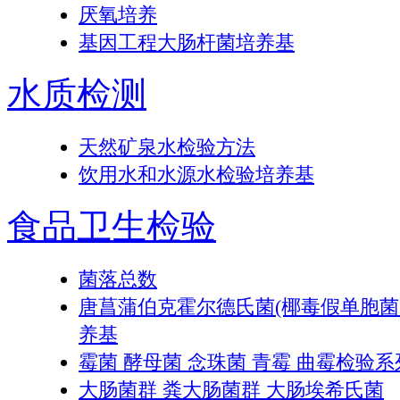
厌氧培养
基因工程大肠杆菌培养基
水质检测
天然矿泉水检验方法
饮用水和水源水检验培养基
食品卫生检验
菌落总数
唐菖蒲伯克霍尔德氏菌(椰毒假单胞
养基
霉菌 酵母菌 念珠菌 青霉 曲霉检验系
大肠菌群 粪大肠菌群 大肠埃希氏菌