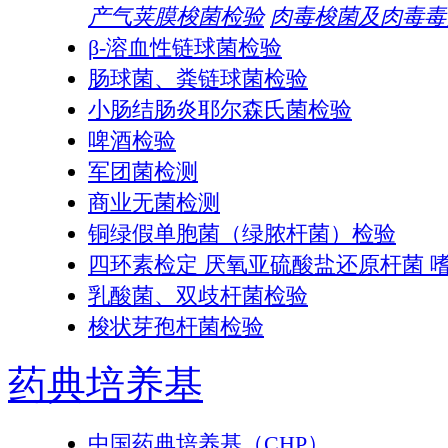
产气荚膜梭菌检验
肉毒梭菌及肉毒毒
β-溶血性链球菌检验
肠球菌、粪链球菌检验
小肠结肠炎耶尔森氏菌检验
啤酒检验
军团菌检测
商业无菌检测
铜绿假单胞菌（绿脓杆菌）检验
四环素检定 厌氧亚硫酸盐还原杆菌 
乳酸菌、双歧杆菌检验
梭状芽孢杆菌检验
药典培养基
中国药典培养基（CHP）