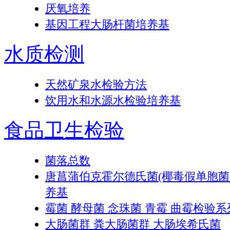
厌氧培养
基因工程大肠杆菌培养基
水质检测
天然矿泉水检验方法
饮用水和水源水检验培养基
食品卫生检验
菌落总数
唐菖蒲伯克霍尔德氏菌(椰毒假单胞
养基
霉菌 酵母菌 念珠菌 青霉 曲霉检验系
大肠菌群 粪大肠菌群 大肠埃希氏菌