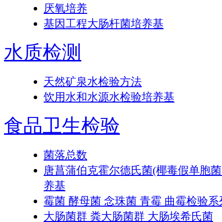
厌氧培养
基因工程大肠杆菌培养基
水质检测
天然矿泉水检验方法
饮用水和水源水检验培养基
食品卫生检验
菌落总数
唐菖蒲伯克霍尔德氏菌(椰毒假单胞
养基
霉菌 酵母菌 念珠菌 青霉 曲霉检验系
大肠菌群 粪大肠菌群 大肠埃希氏菌