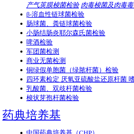
产气荚膜梭菌检验
肉毒梭菌及肉毒毒
β-溶血性链球菌检验
肠球菌、粪链球菌检验
小肠结肠炎耶尔森氏菌检验
啤酒检验
军团菌检测
商业无菌检测
铜绿假单胞菌（绿脓杆菌）检验
四环素检定 厌氧亚硫酸盐还原杆菌 
乳酸菌、双歧杆菌检验
梭状芽孢杆菌检验
药典培养基
中国药典培养基（CHP）